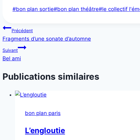
publication
Étiquettes
#
bon plan sortie
#
bon plan théâtre
#
le collectif l'é
"Le
de
jeu
la
Navigation
de
Précédent
publication :
l’amour
Fragments d’une sonate d’automne
de
et
Suivant
l’article
du
Bel ami
hasard"
Publications similaires
bon plan paris
L’engloutie