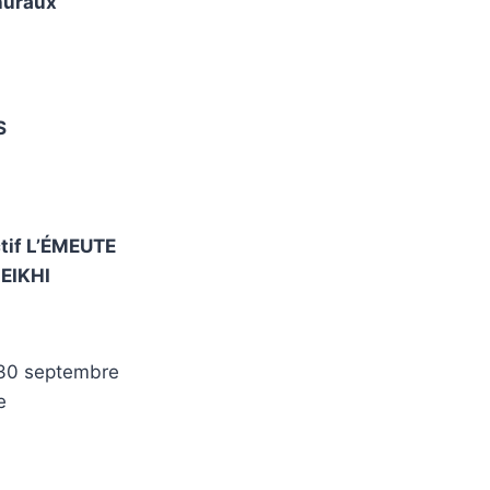
ehuraux
S
ctif L’ÉMEUTE
EIKHI
et 30 septembre
e