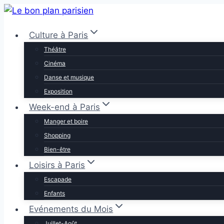
Aller
au
Culture à Paris
contenu
Théâtre
Cinéma
Danse et musique
Exposition
Week-end à Paris
Manger et boire
Shopping
Bien-être
Loisirs à Paris
Escapade
Enfants
Evénements du Mois
Juillet-Août