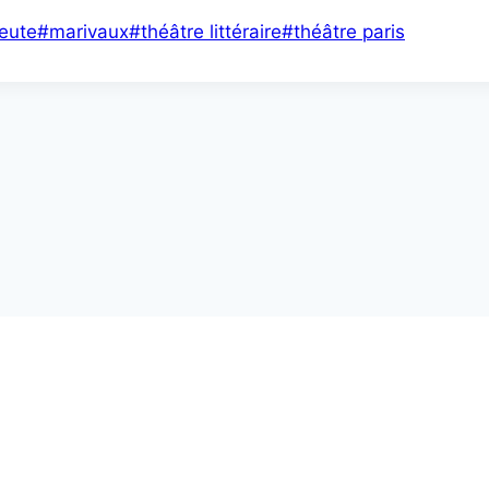
meute
#
marivaux
#
théâtre littéraire
#
théâtre paris