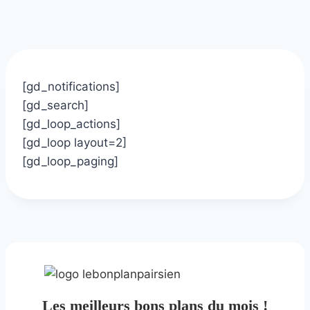
[gd_notifications]
[gd_search]
[gd_loop_actions]
[gd_loop layout=2]
[gd_loop_paging]
Les meilleurs bons plans du mois !