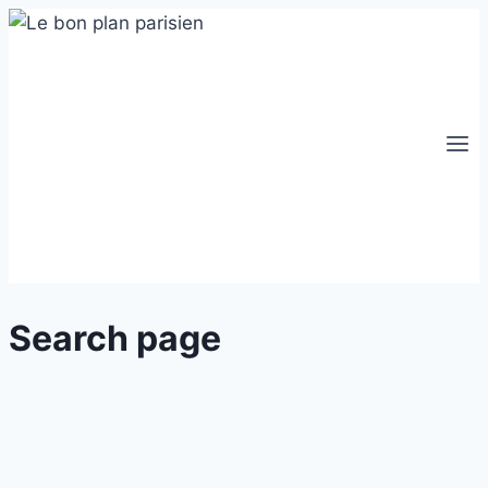
Aller
au
contenu
Search page