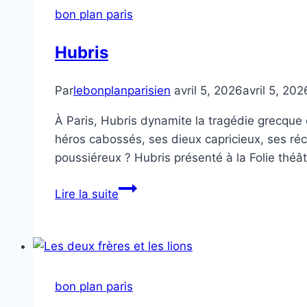
l’histoire
bon plan paris
Hubris
Par
lebonplanparisien
avril 5, 2026
avril 5, 202
À Paris, Hubris dynamite la tragédie grecque 
héros cabossés, ses dieux capricieux, ses récit
poussiéreux ? Hubris présenté à la Folie théâ
Hubris
Lire la suite
bon plan paris