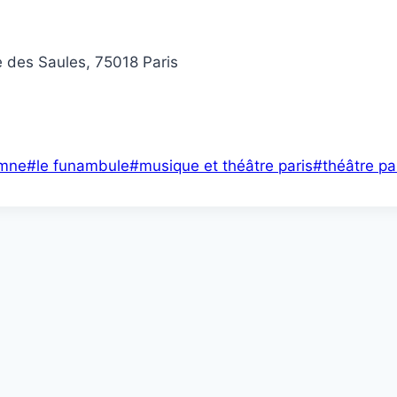
e des Saules, 75018 Paris
omne
#
le funambule
#
musique et théâtre paris
#
théâtre pa