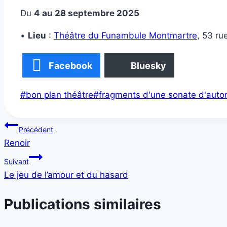
Du
4 au 28 septembre 2025
•
Lieu
:
Théâtre du Funambule Montmartre
, 53 ru
Facebook
Bluesky
Étiquettes
#
bon plan théâtre
#
fragments d'une sonate d'aut
de
la
Navigation
Précédent
publication :
Renoir
de
Suivant
l’article
Le jeu de l’amour et du hasard
Publications similaires