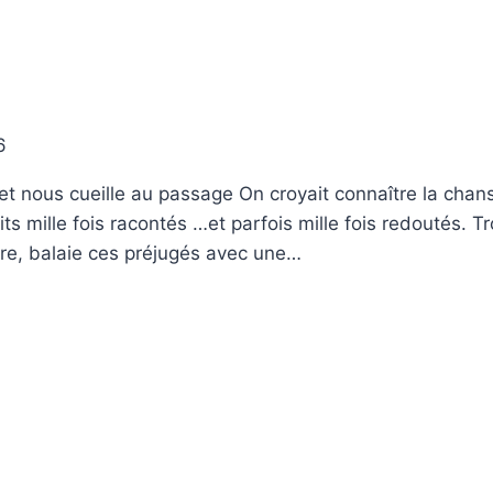
6
et nous cueille au passage On croyait connaître la chan
s mille fois racontés …et parfois mille fois redoutés. Tr
tre, balaie ces préjugés avec une…