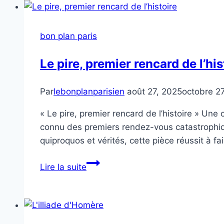
bon plan paris
Le pire, premier rencard de l’his
Par
lebonplanparisien
août 27, 2025
octobre 2
« Le pire, premier rencard de l’histoire » Une
connu des premiers rendez-vous catastrophiqu
quiproquos et vérités, cette pièce réussit à fa
Le
Lire la suite
pire,
premier
rencard
de