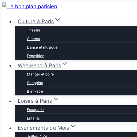
Aller
au
Culture à Paris
contenu
Théâtre
Cinéma
Danse et musique
Exposition
Week-end à Paris
Manger et boire
Shopping
Bien-être
Loisirs à Paris
Escapade
Enfants
Evénements du Mois
Juillet-Août