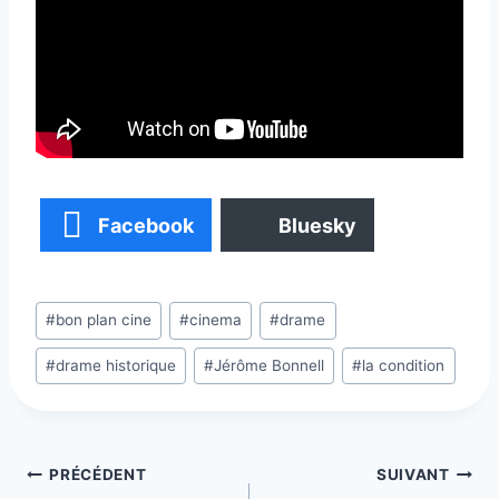
Facebook
Bluesky
Étiquettes
#
bon plan cine
#
cinema
#
drame
de
#
drame historique
#
Jérôme Bonnell
#
la condition
la
publication :
Navigation
PRÉCÉDENT
SUIVANT