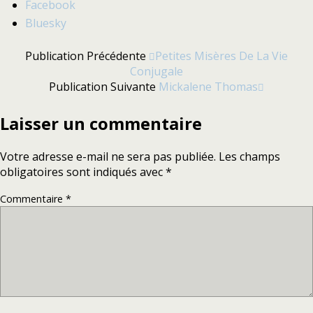
Partager
Facebook
la
Bluesky
publication
"Dara
Publication Précédente
Petites Misères De La Vie
Ó
Conjugale
Briain"
Publication Suivante
Mickalene Thomas
Laisser un commentaire
Votre adresse e-mail ne sera pas publiée.
Les champs
obligatoires sont indiqués avec
*
Commentaire
*