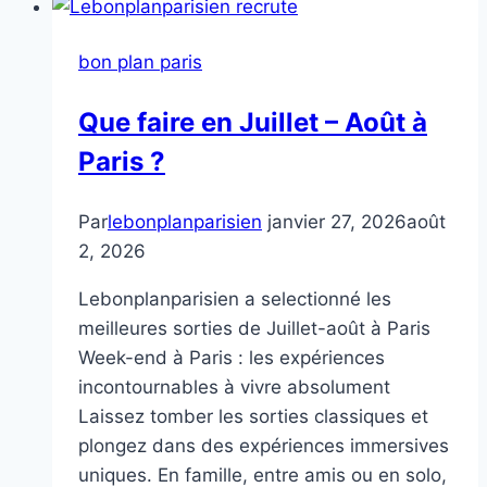
en
Prada
bon plan paris
Que faire en Juillet – Août à
Paris ?
Par
lebonplanparisien
janvier 27, 2026
août
2, 2026
Lebonplanparisien a selectionné les
meilleures sorties de Juillet-août à Paris
Week-end à Paris : les expériences
incontournables à vivre absolument
Laissez tomber les sorties classiques et
plongez dans des expériences immersives
uniques. En famille, entre amis ou en solo,