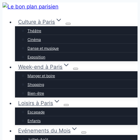
Aller
au
Culture à Paris
contenu
Théâtre
Cinéma
Danse et musique
Exposition
Week-end à Paris
Manger et boire
Shopping
Bien-être
Loisirs à Paris
Escapade
Enfants
Evénements du Mois
Juillet-Août