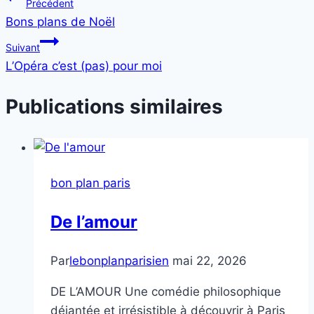
Navigation
Précédent
Bons plans de Noël
de
Suivant
l’article
L’Opéra c’est (pas) pour moi
Publications similaires
bon plan paris
De l’amour
Par
lebonplanparisien
mai 22, 2026
DE L’AMOUR Une comédie philosophique
déjantée et irrésistible à découvrir à Paris