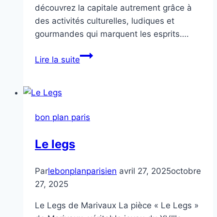
découvrez la capitale autrement grâce à
des activités culturelles, ludiques et
gourmandes qui marquent les esprits….
Que
Lire la suite
faire
en
Juillet
–
bon plan paris
Août
à
Le legs
Paris
?
Par
lebonplanparisien
avril 27, 2025
octobre
27, 2025
Le Legs de Marivaux La pièce « Le Legs »