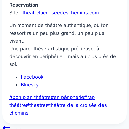
Réservation
Site :
theatrelacroiseedeschemins.com
Un moment de théâtre authentique, où l’on
ressortira un peu plus grand, un peu plus
vivant.
Une parenthèse artistique précieuse, à
découvrir en périphérie… mais au plus près de
soi.
Partager
Facebook
la
Bluesky
publication
Étiquettes
#
bon plan théâtre
#
en périphérie
#
rap
"En
de
théâtre
#
theatre
#
théâtre de la croisée des
périphérie"
la
chemins
publication :