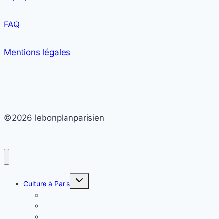
FAQ
Mentions légales
©2026 lebonplanparisien
Ouvrir/fermer
Culture à Paris
le
menu
Théâtre
enfant
Cinéma
Danse et musique