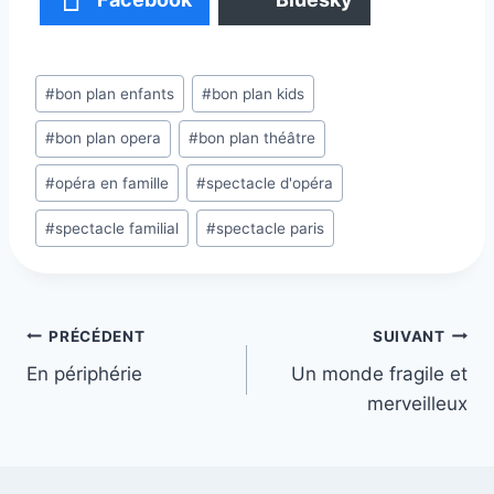
Étiquettes
#
bon plan enfants
#
bon plan kids
de
#
bon plan opera
#
bon plan théâtre
la
publication :
#
opéra en famille
#
spectacle d'opéra
#
spectacle familial
#
spectacle paris
Navigation
PRÉCÉDENT
SUIVANT
En périphérie
Un monde fragile et
de
merveilleux
l’article