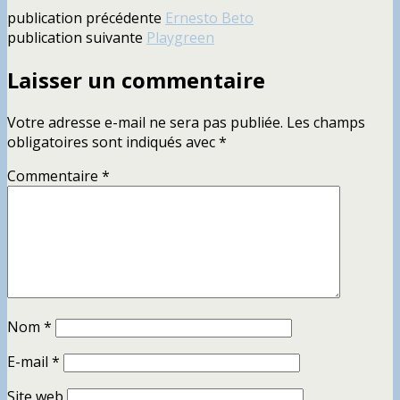
publication
publication précédente
Ernesto Beto
"Worth"
publication suivante
Playgreen
Laisser un commentaire
Votre adresse e-mail ne sera pas publiée.
Les champs
obligatoires sont indiqués avec
*
Commentaire
*
Nom
*
E-mail
*
Site web