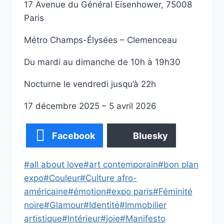
17 Avenue du Général Eisenhower, 75008
Paris
Métro Champs-Élysées – Clemenceau
Du mardi au dimanche de 10h à 19h30
Nocturne le vendredi jusqu’à 22h
17 décembre 2025 – 5 avril 2026
Facebook
Bluesky
Étiquettes
#
all about love
#
art contemporain
#
bon plan
de
expo
#
Couleur
#
Culture afro-
la
américaine
#
émotion
#
expo paris
#
Féminité
publication :
noire
#
Glamour
#
Identité
#
Immobilier
artistique
#
Intérieur
#
joie
#
Manifesto