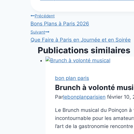
de
la
Navigation
Précédent
publication :
Bons Plans à Paris 2026
de
Suivant
Que Faire à Paris en Journée et en Soirée
l’article
Publications similaires
bon plan paris
Brunch à volonté musi
Par
lebonplanparisien
février 10,
Le Brunch musical du Poinçon à 
incontournable pour les amateur
l’art de la gastronomie rencontr