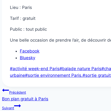
Lieu : Paris
Tarif : gratuit
Public : tout public
Une belle occasion de prendre l’air, de découvrir de
Partager
Facebook
la
Bluesky
publication
Étiquettes
#
activité week-end Paris
#
balade nature Paris
#
cha
"Bon
de
urbaine
#
sortie environnement Paris.
#
sortie gratui
plan
la
nature
publication :
Navigation
à
Précédent
Paris"
Bon plan gratuit à Paris
de
Suivant