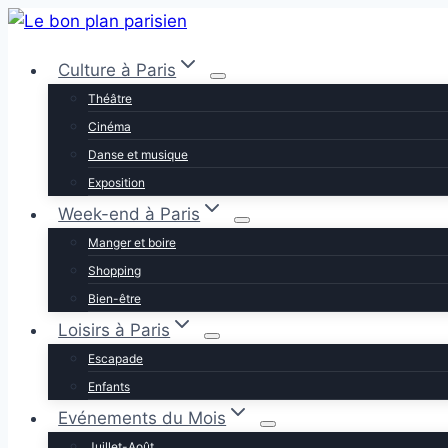
Aller
au
Culture à Paris
contenu
Théâtre
Cinéma
Danse et musique
Exposition
Week-end à Paris
Manger et boire
Shopping
Bien-être
Loisirs à Paris
Escapade
Enfants
Evénements du Mois
Juillet-Août