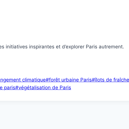
s initiatives inspirantes et d’explorer Paris autrement.
ngement climatique
#
forêt urbaine Paris
#
îlots de fraîch
te paris
#
végétalisation de Paris