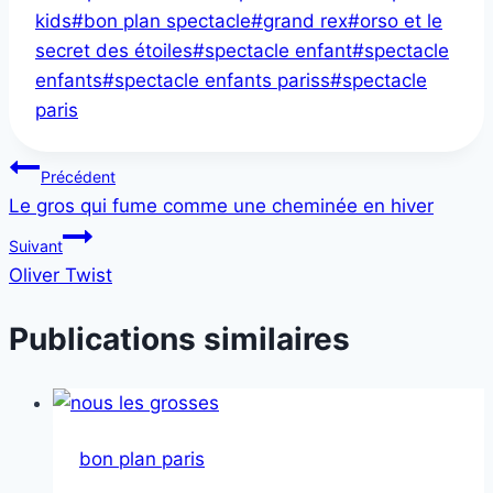
de
kids
#
bon plan spectacle
#
grand rex
#
orso et le
la
secret des étoiles
#
spectacle enfant
#
spectacle
publication :
enfants
#
spectacle enfants pariss
#
spectacle
paris
Navigation
Précédent
Le gros qui fume comme une cheminée en hiver
de
Suivant
l’article
Oliver Twist
Publications similaires
bon plan paris