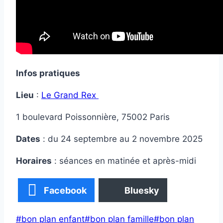
Infos pratiques
Lieu
:
Le Grand Rex
1 boulevard Poissonnière, 75002 Paris
Dates
: du 24 septembre au 2 novembre 2025
Horaires
: séances en matinée et après-midi
Facebook
Bluesky
Étiquettes
#
bon plan enfant
#
bon plan famille
#
bon plan