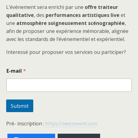
L’événement sera enrichi par une
offre traiteur
qualitative
, des
performances artistiques live
et
une
atmosphère soigneusement scénographiée
,
afin de proposer une expérience mémorable, alignée
avec les standards de l’événementiel et expérientiel.
Interessé pour proposer vos services ou participer?
E
E-mail
*
-
m
a
i
l
Submit
Pré- inscription :
https://weezevent.com