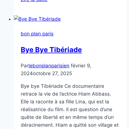
ce
que
peut
l’amour
bon plan paris
Bye Bye Tibériade
Par
lebonplanparisien
février 9,
2024
octobre 27, 2025
Bye bye Tibériade Ce documentaire
retrace la vie de l’actrice Hiam Abbass.
Elle la raconte à sa fille Lina, qui est la
réalisatrice du film. Il est question d’une
quête de liberté et en même temps d’un
déracinement. Hiam a quitté son village et