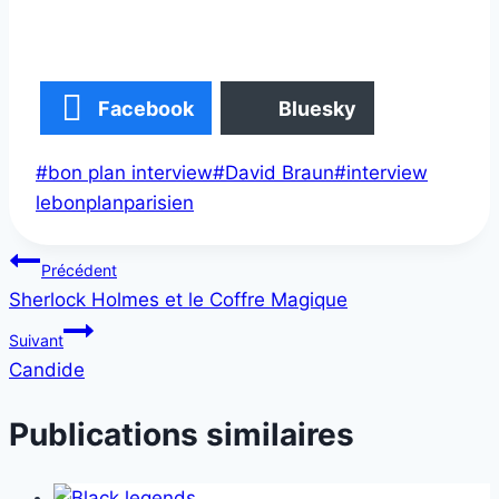
Facebook
Bluesky
Étiquettes
#
bon plan interview
#
David Braun
#
interview
de
lebonplanparisien
la
Navigation
publication :
Précédent
Sherlock Holmes et le Coffre Magique
de
Suivant
l’article
Candide
Publications similaires