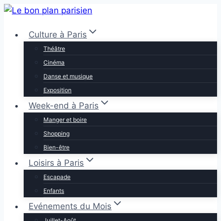
Aller
au
Culture à Paris
contenu
Théâtre
Cinéma
Danse et musique
Exposition
Week-end à Paris
Manger et boire
Shopping
Bien-être
Loisirs à Paris
Escapade
Enfants
Evénements du Mois
Juillet-Août