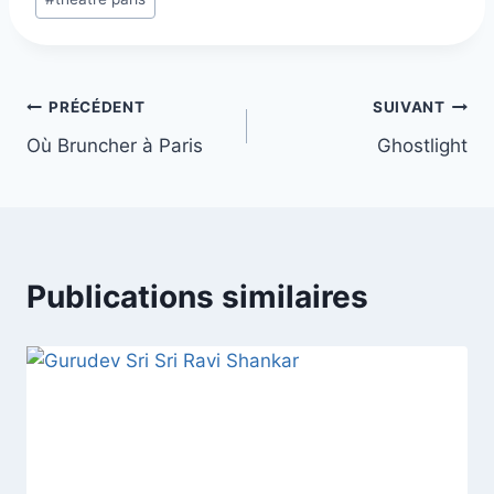
la
publication :
Navigation
PRÉCÉDENT
SUIVANT
Où Bruncher à Paris
Ghostlight
de
l’article
Publications similaires