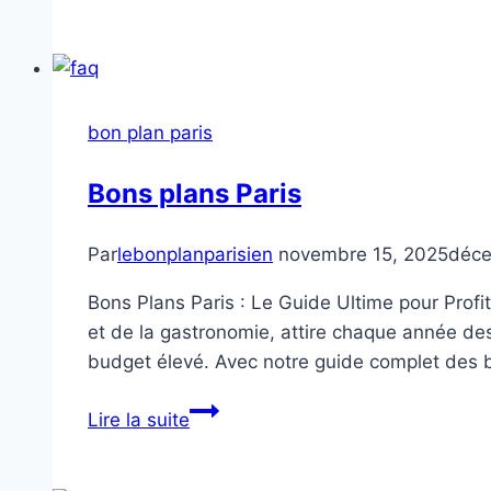
plans
étudiants
à
Paris
bon plan paris
Bons plans Paris
Par
lebonplanparisien
novembre 15, 2025
déce
Bons Plans Paris : Le Guide Ultime pour Profite
et de la gastronomie, attire chaque année des
budget élevé. Avec notre guide complet des 
Bons
Lire la suite
plans
Paris