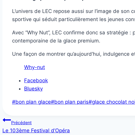
L’univers de LEC repose aussi sur l’image de son 
sportive qui séduit particulièrement les jeunes c
Avec “Why Nut”, LEC confirme donc sa stratégie :
contemporaine de la glace premium.
Une façon de montrer qu’aujourd’hui, indulgence et
Why-nut
Partager
Facebook
la
Bluesky
publication
Étiquettes
#
bon plan glace
#
bon plan paris
#
glace chocolat no
"LEC
de
et
la
Navigation
sa
Précédent
publication :
Why
Le 103ème Festival d’Opéra
de