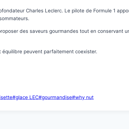
cofondateur Charles Leclerc. Le pilote de Formule 1 app
onsommateurs.
 proposer des saveurs gourmandes tout en conservant un
 équilibre peuvent parfaitement coexister.
isette
#
glace LEC
#
gourmandise
#
why nut