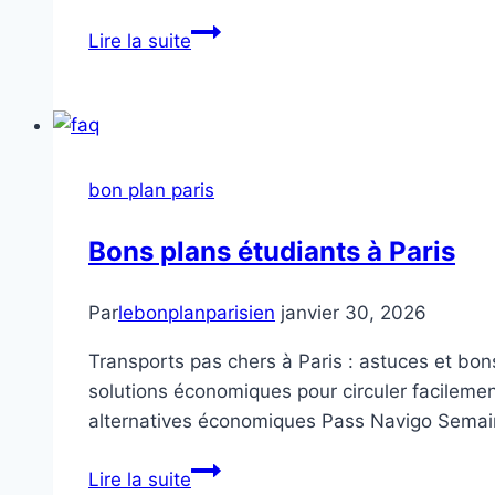
La
Lire la suite
dernière
danse
de
Mata
Hari
bon plan paris
Bons plans étudiants à Paris
Par
lebonplanparisien
janvier 30, 2026
Transports pas chers à Paris : astuces et bons
solutions économiques pour circuler facilement
alternatives économiques Pass Navigo Semain
Bons
Lire la suite