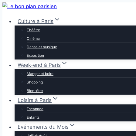
Aller
au
Culture à Paris
contenu
Théâtre
Cinéma
Danse et musique
Exposition
Week-end à Paris
Manger et boire
Shopping
Bien-être
Loisirs à Paris
Escapade
Enfants
Evénements du Mois
Juillet-Août