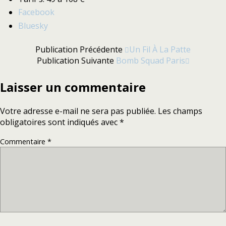
Partager
Facebook
la
Bluesky
publication
"David
Publication Précédente
Un Fil À La Patte
Hallyday"
Publication Suivante
Bomb Squad Paris
Laisser un commentaire
Votre adresse e-mail ne sera pas publiée.
Les champs
obligatoires sont indiqués avec
*
Commentaire
*