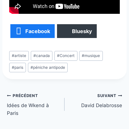
Facebook
Bluesky
Étiquettes
#
artiste
#
canada
#
Concert
#
musique
de
#
paris
#
péniche antipode
la
publication :
Navigation
PRÉCÉDENT
SUIVANT
Idées de Wkend à
David Delabrosse
de
Paris
l’article