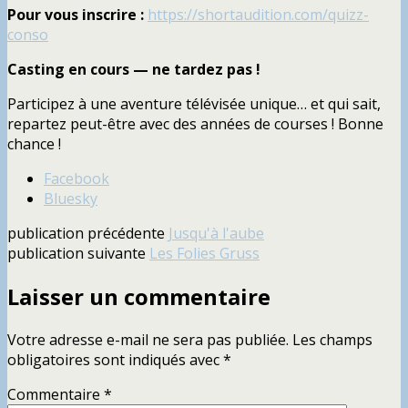
Pour vous inscrire :
https://shortaudition.com/quizz-
conso
Casting en cours — ne tardez pas !
Participez à une aventure télévisée unique… et qui sait,
repartez peut-être avec des années de courses ! Bonne
chance !
Partager
Facebook
la
Bluesky
publication
publication précédente
Jusqu'à l'aube
"Appel
publication suivante
Les Folies Gruss
à
candidatures
Laisser un commentaire
–
Jeu
TV"
Votre adresse e-mail ne sera pas publiée.
Les champs
obligatoires sont indiqués avec
*
Commentaire
*