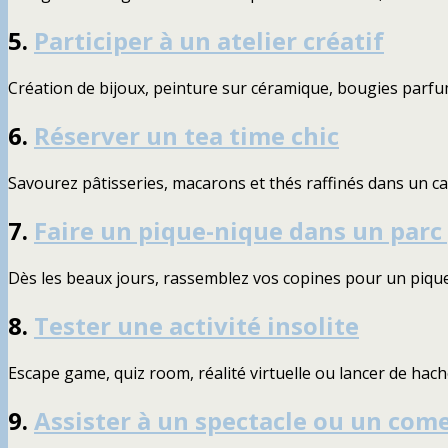
5.
Participer à un atelier créatif
Création de bijoux, peinture sur céramique, bougies parfumé
6.
Réserver un tea time chic
Savourez pâtisseries, macarons et thés raffinés dans un c
7.
Faire un pique-nique dans un parc
Dès les beaux jours, rassemblez vos copines pour un pique
8.
Tester une activité insolite
Escape game, quiz room, réalité virtuelle ou lancer de hache
9.
Assister à un spectacle ou un com