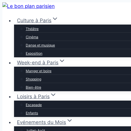
Aller
au
Culture à Paris
contenu
Théâtre
Cinéma
Danse et musique
Exposition
Week-end à Paris
Manger et boire
Shopping
Bien-être
Loisirs à Paris
Escapade
Enfants
Evénements du Mois
Juillet-Août