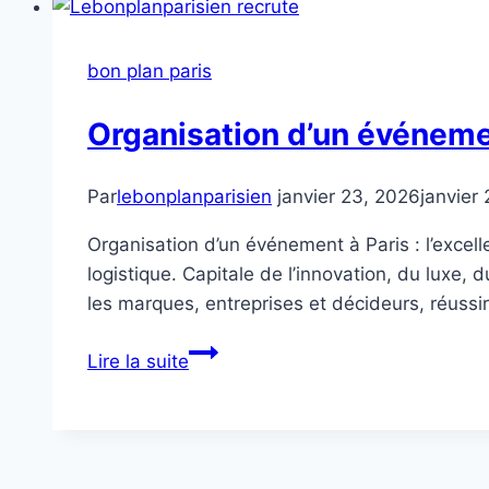
bon plan paris
Organisation d’un événeme
Par
lebonplanparisien
janvier 23, 2026
janvier
Organisation d’un événement à Paris : l’excel
logistique. Capitale de l’innovation, du luxe,
les marques, entreprises et décideurs, réussi
Organisation
Lire la suite
d’un
événement
à
Paris