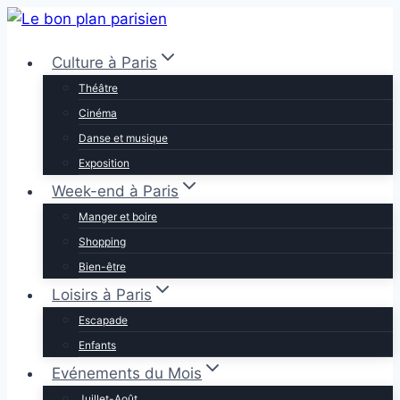
Aller
au
Culture à Paris
contenu
Théâtre
Cinéma
Danse et musique
Exposition
Week-end à Paris
Manger et boire
Shopping
Bien-être
Loisirs à Paris
Escapade
Enfants
Evénements du Mois
Juillet-Août