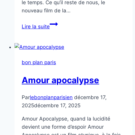
le temps. Ce qu’il reste de nous, le
nouveau film de la…
Ce
Lire la suite
qu’il
reste
de
nous
bon plan paris
Amour apocalypse
Par
lebonplanparisien
décembre 17,
2025
décembre 17, 2025
Amour Apocalypse, quand la lucidité
devient une forme d’espoir Amour
Apocalypse est un film atypique, à la fois