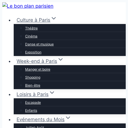
Aller
au
Culture à Paris
contenu
Théâtre
Cinéma
Danse et musique
Exposition
Week-end à Paris
Manger et boire
Shopping
Bien-être
Loisirs à Paris
Escapade
Enfants
Evénements du Mois
Juillet-Août