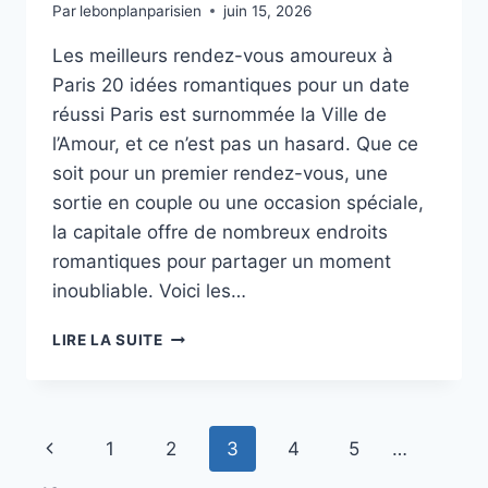
Par
lebonplanparisien
juin 15, 2026
Les meilleurs rendez-vous amoureux à
Paris 20 idées romantiques pour un date
réussi Paris est surnommée la Ville de
l’Amour, et ce n’est pas un hasard. Que ce
soit pour un premier rendez-vous, une
sortie en couple ou une occasion spéciale,
la capitale offre de nombreux endroits
romantiques pour partager un moment
inoubliable. Voici les…
LES
LIRE LA SUITE
MEILLEURS
RENDEZ-
VOUS
AMOUREUX
Navigation
Page
1
2
3
4
5
…
À
PARIS