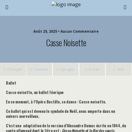
Août 25, 2025 • Aucun Commentaire
Casse Noisette
Partager
Tweeter
Épingler
E-mail
SMS
Ballet
Casse-noisette, un ballet féerique
En ce moment, à l’Opéra Bastille, se danse : Casse-noisette.
Ce ballet qui est devenu le symbole de Noël, nous emporte dans un
univers merveilleux.
C’est une adaptation de la version d’Alexandre Dumas écrite en 1844, du
conte allemand dont le titre est :
Casse-Noisette et le Roi des souris,