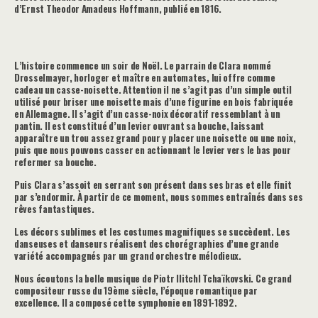
d’Ernst Theodor Amadeus Hoffmann, publié en 1816.
L’histoire commence un soir de Noël. Le parrain de Clara nommé
Drosselmayer, horloger et maître en automates, lui offre comme
cadeau un casse-noisette. Attention il ne s’agit pas d’un simple outil
utilisé pour briser une noisette mais d’une figurine en bois fabriquée
en Allemagne. Il s’agit d’un casse-noix décoratif ressemblant à un
pantin. Il est constitué d’un levier ouvrant sa bouche, laissant
apparaître un trou assez grand pour y placer une noisette ou une noix,
puis que nous pouvons casser en actionnant le levier vers le bas pour
refermer sa bouche.
Puis Clara s’assoit en serrant son présent dans ses bras et elle finit
par s’endormir. À partir de ce moment, nous sommes entraînés dans ses
rêves fantastiques.
Les décors sublimes et les costumes magnifiques se succèdent. Les
danseuses et danseurs réalisent des chorégraphies d’une grande
variété accompagnés par un grand orchestre mélodieux.
Nous écoutons la belle musique de Piotr IlitchI Tchaïkovski. Ce grand
compositeur russe du 19ème siècle, l’époque romantique par
excellence. Il a composé cette symphonie en 1891-1892.