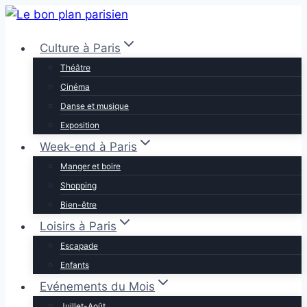
Aller
au
Culture à Paris
contenu
Théâtre
Cinéma
Danse et musique
Exposition
Week-end à Paris
Manger et boire
Shopping
Bien-être
Loisirs à Paris
Escapade
Enfants
Evénements du Mois
Juillet-Août