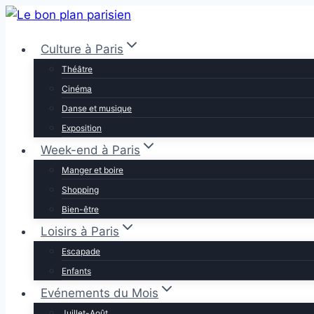
Aller
au
Culture à Paris
contenu
Théâtre
Cinéma
Danse et musique
Exposition
Week-end à Paris
Manger et boire
Shopping
Bien-être
Loisirs à Paris
Escapade
Enfants
Evénements du Mois
Juillet-Août