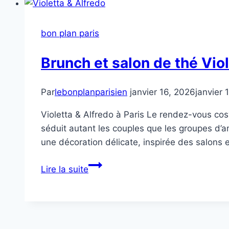
bon plan paris
Brunch et salon de thé Viol
Par
lebonplanparisien
janvier 16, 2026
janvier 
Violetta & Alfredo à Paris Le rendez-vous cos
séduit autant les couples que les groupes d’a
une décoration délicate, inspirée des salons
Brunch
Lire la suite
et
salon
de
thé