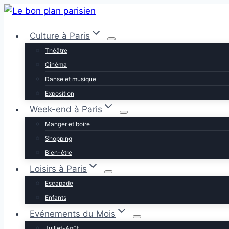
Aller
au
Culture à Paris
contenu
Théâtre
Cinéma
Danse et musique
Exposition
Week-end à Paris
Manger et boire
Shopping
Bien-être
Loisirs à Paris
Escapade
Enfants
Evénements du Mois
Juillet-Août