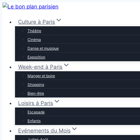
Aller
au
Culture à Paris
contenu
Théâtre
Cinéma
Danse et musique
Exposition
Week-end à Paris
Manger et boire
Shopping
Bien-être
Loisirs à Paris
Escapade
Enfants
Evénements du Mois
Juillet-Août