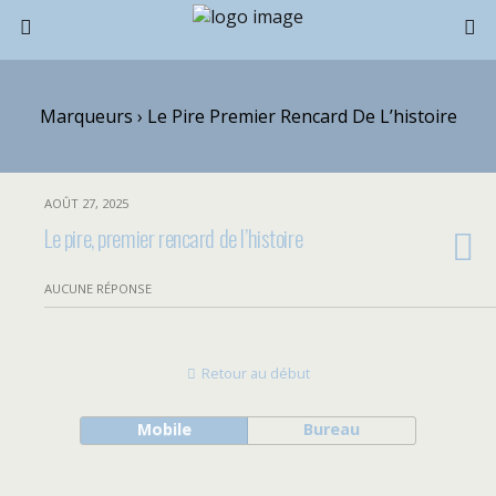
Marqueurs › Le Pire Premier Rencard De L’histoire
AOÛT 27, 2025
Le pire, premier rencard de l’histoire
AUCUNE RÉPONSE
Retour au début
Mobile
Bureau