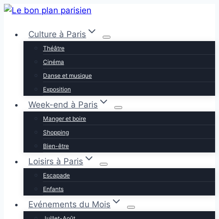
Aller
au
Culture à Paris
contenu
Théâtre
Cinéma
Danse et musique
Exposition
Week-end à Paris
Manger et boire
Shopping
Bien-être
Loisirs à Paris
Escapade
Enfants
Evénements du Mois
Juillet-Août