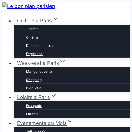
Aller
au
Culture à Paris
contenu
Théâtre
Cinéma
Danse et musique
Exposition
Week-end à Paris
Manger et boire
Shopping
Bien-être
Loisirs à Paris
Escapade
Enfants
Evénements du Mois
Juillet-Août