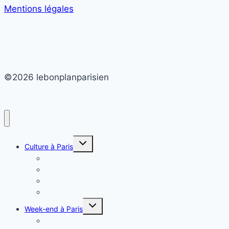
Mentions légales
©2026 lebonplanparisien
Ouvrir/fermer
Culture à Paris
le
menu
Théâtre
enfant
Cinéma
Danse et musique
Exposition
Ouvrir/fermer
Week-end à Paris
le
menu
Manger et boire
enfant