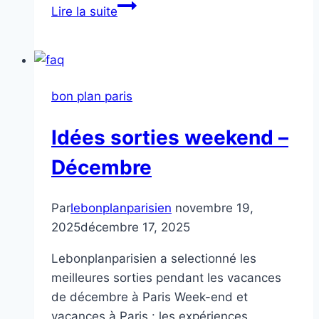
Idées
Lire la suite
de
Wkend
à
Paris
bon plan paris
Idées sorties weekend –
Décembre
Par
lebonplanparisien
novembre 19,
2025
décembre 17, 2025
Lebonplanparisien a selectionné les
meilleures sorties pendant les vacances
de décembre à Paris Week-end et
vacances à Paris : les expériences