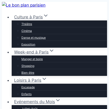
Aller
au
Culture à Paris
contenu
Théâtre
Cinéma
Danse et musique
Exposition
Week-end à Paris
Manger et boire
Shopping
Bien-être
Loisirs à Paris
Escapade
Enfants
Evénements du Mois
Juillet-Août