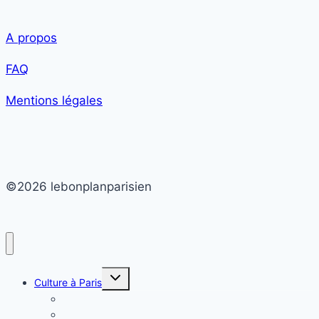
A propos
FAQ
Mentions légales
©2026 lebonplanparisien
Ouvrir/fermer
Culture à Paris
le
menu
Théâtre
enfant
Cinéma