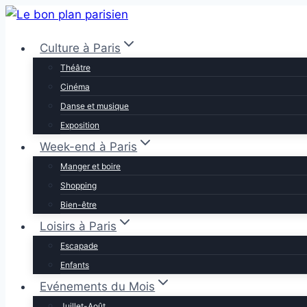
Aller
au
Culture à Paris
contenu
Théâtre
Cinéma
Danse et musique
Exposition
Week-end à Paris
Manger et boire
Shopping
Bien-être
Loisirs à Paris
Escapade
Enfants
Evénements du Mois
Juillet-Août