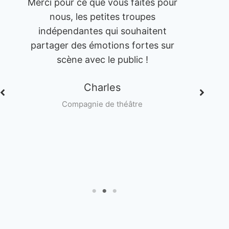
aites pour
Un grand grand grand merci pour
oupes
votre attention et votre travail !…et
haitent
votre soutien.
ortes sur
Vous avez tellement visé juste. Ca
c !
nous touche énormément. Votre
regard, votre ressenti, nous avons
tout gagné si nous arrivons à
toucher notre public de cette
re
manière ! Milles mercis !
Sincèrement.
Clara
Artiste