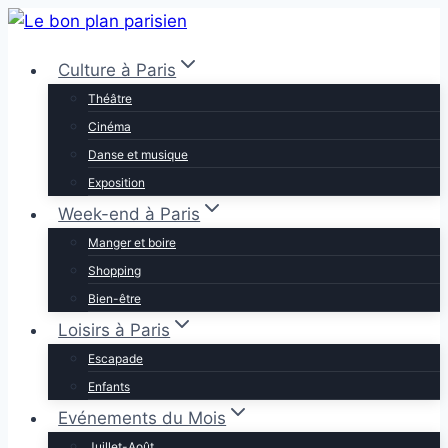
Aller
au
Culture à Paris
contenu
Théâtre
Cinéma
Danse et musique
Exposition
Week-end à Paris
Manger et boire
Shopping
Bien-être
Loisirs à Paris
Escapade
Enfants
Evénements du Mois
Juillet-Août