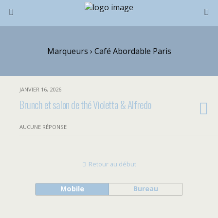
Marqueurs › Café Abordable Paris
JANVIER 16, 2026
Brunch et salon de thé Violetta & Alfredo
AUCUNE RÉPONSE
Retour au début
Mobile
Bureau