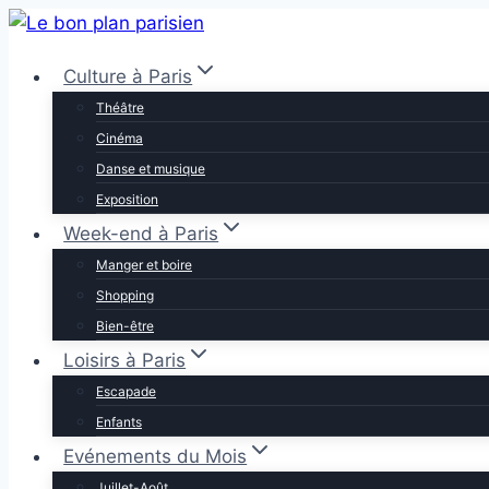
Aller
au
Culture à Paris
contenu
Théâtre
Cinéma
Danse et musique
Exposition
Week-end à Paris
Manger et boire
Shopping
Bien-être
Loisirs à Paris
Escapade
Enfants
Evénements du Mois
Juillet-Août