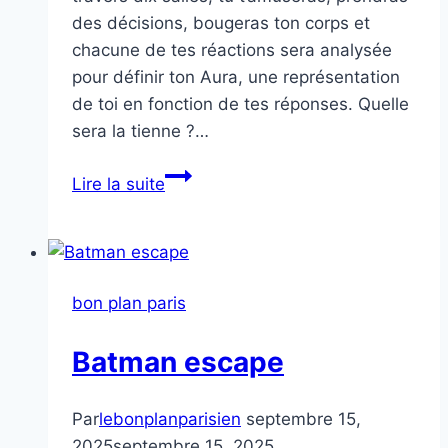
des décisions, bougeras ton corps et
chacune de tes réactions sera analysée
pour définir ton Aura, une représentation
de toi en fonction de tes réponses. Quelle
sera la tienne ?…
Toi
Lire la suite
le
test
de
personnalité
bon plan paris
immersif
Batman escape
Par
lebonplanparisien
septembre 15,
2025
septembre 15, 2025