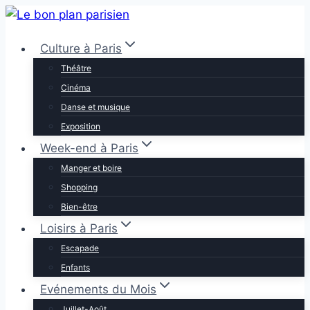
Aller
au
Culture à Paris
contenu
Théâtre
Cinéma
Danse et musique
Exposition
Week-end à Paris
Manger et boire
Shopping
Bien-être
Loisirs à Paris
Escapade
Enfants
Evénements du Mois
Juillet-Août