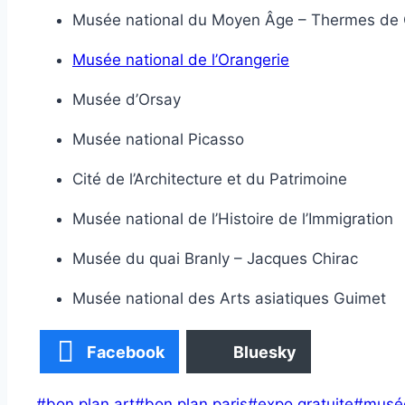
Musée national du Moyen Âge – Thermes de 
Musée national de l’Orangerie
Musée d’Orsay
Musée national Picasso
Cité de l’Architecture et du Patrimoine
Musée national de l’Histoire de l’Immigration
Musée du quai Branly – Jacques Chirac
Musée national des Arts asiatiques Guimet
Facebook
Bluesky
Étiquettes
#
bon plan art
#
bon plan paris
#
expo gratuite
#
musée