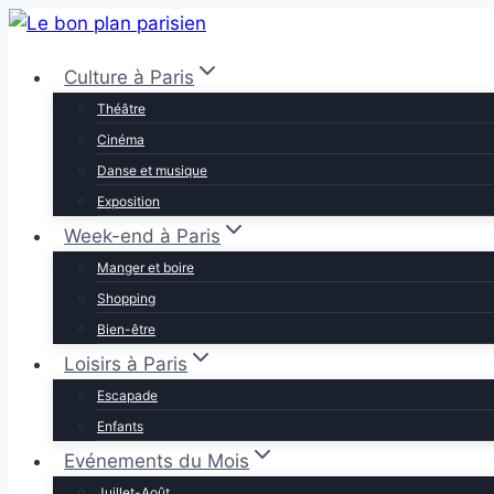
Aller
au
Culture à Paris
contenu
Théâtre
Cinéma
Danse et musique
Exposition
Week-end à Paris
Manger et boire
Shopping
Bien-être
Loisirs à Paris
Escapade
Enfants
Evénements du Mois
Juillet-Août