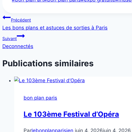
de
la
Navigation
Précédent
publication :
Les bons plans et astuces de sorties à Paris
de
Suivant
l’article
Deconnectés
Publications similaires
bon plan paris
Le 103ème Festival d’Opéra
Par
lebonplanparisien
juin 4, 2026
juin 4, 2026